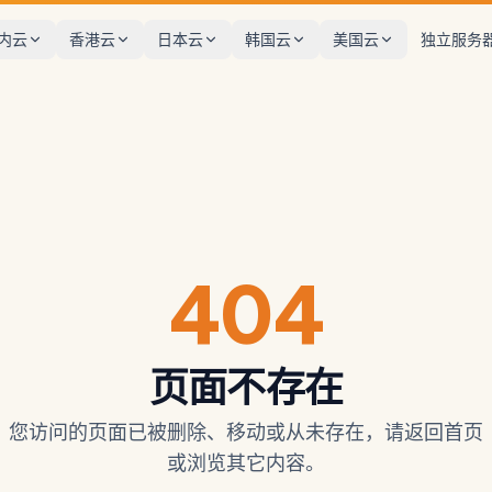
内云
香港云
日本云
韩国云
美国云
独立服务
404
页面不存在
您访问的页面已被删除、移动或从未存在，请返回首页
或浏览其它内容。